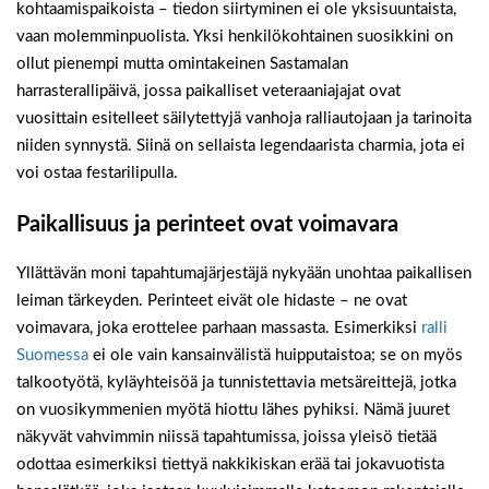
kohtaamispaikoista – tiedon siirtyminen ei ole yksisuuntaista,
vaan molemminpuolista. Yksi henkilökohtainen suosikkini on
ollut pienempi mutta omintakeinen Sastamalan
harrasterallipäivä, jossa paikalliset veteraaniajajat ovat
vuosittain esitelleet säilytettyjä vanhoja ralliautojaan ja tarinoita
niiden synnystä. Siinä on sellaista legendaarista charmia, jota ei
voi ostaa festarilipulla.
Paikallisuus ja perinteet ovat voimavara
Yllättävän moni tapahtumajärjestäjä nykyään unohtaa paikallisen
leiman tärkeyden. Perinteet eivät ole hidaste – ne ovat
voimavara, joka erottelee parhaan massasta. Esimerkiksi
ralli
Suomessa
ei ole vain kansainvälistä huipputaistoa; se on myös
talkootyötä, kyläyhteisöä ja tunnistettavia metsäreittejä, jotka
on vuosikymmenien myötä hiottu lähes pyhiksi. Nämä juuret
näkyvät vahvimmin niissä tapahtumissa, joissa yleisö tietää
odottaa esimerkiksi tiettyä nakkikiskan erää tai jokavuotista