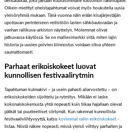
bensalätkää, joka jaetaan kuuluisimmalle katsomon rakentajalle.
Oikein mietityt oheistapahtumat voivat myös houkutella uusia
yleisöryhmiä mukaan. Tänä vuonna näin erään kisajärjestäjän
upottavan perinteiseen reitistöön lasten sähköautoradan ja
vanhan rallikuva-arkiston näyttelyn. Molemmat olivat
jatkuvassa käytössä. Se on malliesimerkki siitä, miten lajin
historia ja uusien polvien kiinnostus voidaan sitoa yhteen
saumattomasti.
Parhaat erikoiskokeet luovat
kunnollisen festivaalirytmin
Tapahtuman kulmakivi – ja usein pahasti aliarvostettu – on
erikoiskokeiden sijoittelu ja rytmitys. Mikään ei laske
kokonaiskokemusta yhtä nopeasti kuin liikaa hajallaan olevat
pätkät tai puutteelliset siirtymät. Kun rakennat kunnollista
festivaaliviihtyvyyttä, katso
kovimmat rallin erikoiskokeet
-
listaa. Niistä näkee nopeasti, missä yleisö viihtyy parhaiten ja