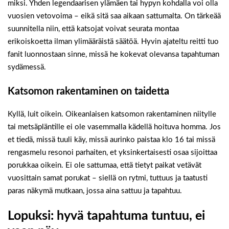
miksi. Yhden legendaarisen ylämäen tai hypyn kohdalla voi olla
vuosien vetovoima – eikä sitä saa aikaan sattumalta. On tärkeää
suunnitella niin, että katsojat voivat seurata montaa
erikoiskoetta ilman ylimääräistä säätöä. Hyvin ajateltu reitti tuo
fanit luonnostaan sinne, missä he kokevat olevansa tapahtuman
sydämessä.
Katsomon rakentaminen on taidetta
Kyllä, luit oikein. Oikeanlaisen katsomon rakentaminen niitylle
tai metsäpläntille ei ole vasemmalla kädellä hoituva homma. Jos
et tiedä, missä tuuli käy, missä aurinko paistaa klo 16 tai missä
rengasmelu resonoi parhaiten, et yksinkertaisesti osaa sijoittaa
porukkaa oikein. Ei ole sattumaa, että tietyt paikat vetävät
vuosittain samat porukat – siellä on rytmi, tuttuus ja taatusti
paras näkymä mutkaan, jossa aina sattuu ja tapahtuu.
Lopuksi: hyvä tapahtuma tuntuu, ei