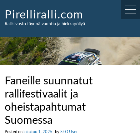
Skip
to
Pirelliralli.com
content
Rallisivusto täynnä vauhtia ja hiekkapöllyä
Faneille suunnatut
rallifestivaalit ja
oheistapahtumat
Suomessa
Posted on
lokakuu 1, 2025
by
SEO User