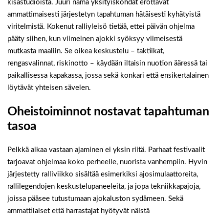
kisastudioista. Juuri nämä yksityiskohdat erottavat
ammattimaisesti järjestetyn tapahtuman hätäisesti kyhätyistä
viritelmistä. Kokenut ralliyleisö tietää, ettei päivän ohjelma
pääty siihen, kun viimeinen ajokki syöksyy viimeisestä
mutkasta maaliin. Se oikea keskustelu – taktiikat,
rengasvalinnat, riskinotto – käydään iltaisin nuotion ääressä tai
paikallisessa kapakassa, jossa sekä konkari että ensikertalainen
löytävät yhteisen sävelen.
Oheistoiminnot nostavat tapahtuman
tasoa
Pelkkä aikaa vastaan ajaminen ei yksin riitä. Parhaat festivaalit
tarjoavat ohjelmaa koko perheelle, nuorista vanhempiin. Hyvin
järjestetty ralliviikko sisältää esimerkiksi ajosimulaattoreita,
rallilegendojen keskustelupaneeleita, ja jopa tekniikkapajoja,
joissa pääsee tutustumaan ajokaluston sydämeen. Sekä
ammattilaiset että harrastajat hyötyvät näistä