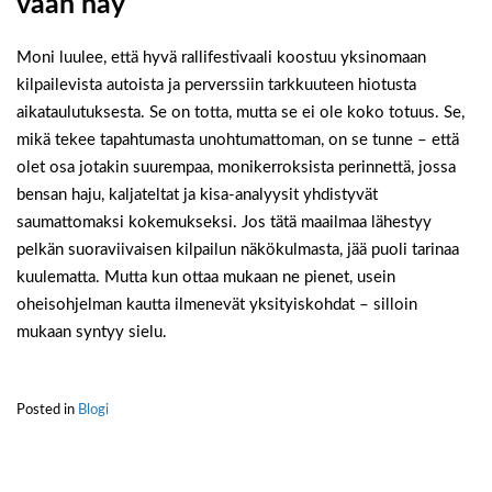
vaan näy
Moni luulee, että hyvä rallifestivaali koostuu yksinomaan
kilpailevista autoista ja perverssiin tarkkuuteen hiotusta
aikataulutuksesta. Se on totta, mutta se ei ole koko totuus. Se,
mikä tekee tapahtumasta unohtumattoman, on se tunne – että
olet osa jotakin suurempaa, monikerroksista perinnettä, jossa
bensan haju, kaljateltat ja kisa-analyysit yhdistyvät
saumattomaksi kokemukseksi. Jos tätä maailmaa lähestyy
pelkän suoraviivaisen kilpailun näkökulmasta, jää puoli tarinaa
kuulematta. Mutta kun ottaa mukaan ne pienet, usein
oheisohjelman kautta ilmenevät yksityiskohdat – silloin
mukaan syntyy sielu.
Posted in
Blogi