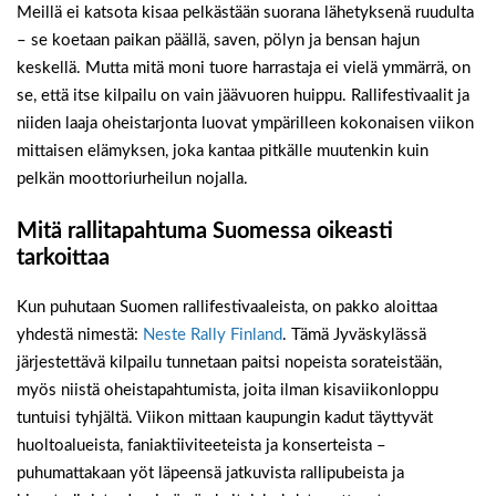
Meillä ei katsota kisaa pelkästään suorana lähetyksenä ruudulta
– se koetaan paikan päällä, saven, pölyn ja bensan hajun
keskellä. Mutta mitä moni tuore harrastaja ei vielä ymmärrä, on
se, että itse kilpailu on vain jäävuoren huippu. Rallifestivaalit ja
niiden laaja oheistarjonta luovat ympärilleen kokonaisen viikon
mittaisen elämyksen, joka kantaa pitkälle muutenkin kuin
pelkän moottoriurheilun nojalla.
Mitä rallitapahtuma Suomessa oikeasti
tarkoittaa
Kun puhutaan Suomen rallifestivaaleista, on pakko aloittaa
yhdestä nimestä:
Neste Rally Finland
. Tämä Jyväskylässä
järjestettävä kilpailu tunnetaan paitsi nopeista sorateistään,
myös niistä oheistapahtumista, joita ilman kisaviikonloppu
tuntuisi tyhjältä. Viikon mittaan kaupungin kadut täyttyvät
huoltoalueista, faniaktiiviteeteista ja konserteista –
puhumattakaan yöt läpeensä jatkuvista rallipubeista ja