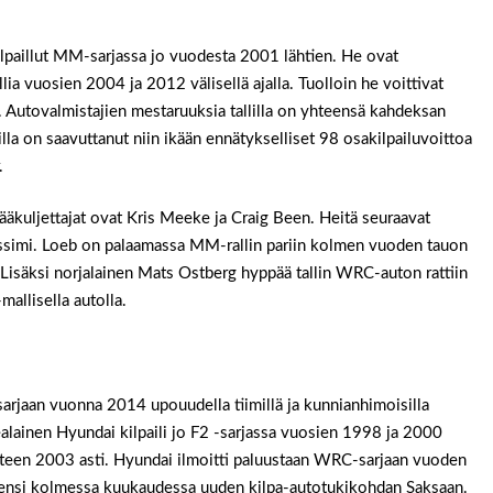
kilpaillut MM-sarjassa jo vuodesta 2001 lähtien. He ovat
ia vuosien 2004 ja 2012 välisellä ajalla. Tuolloin he voittivat
 Autovalmistajien mestaruuksia tallilla on yhteensä kahdeksan
lla on saavuttanut niin ikään ennätykselliset 98 osakilpailuvoittoa
.
Pääkuljettajat ovat Kris Meeke ja Craig Been. Heitä seuraavat
Qassimi. Loeb on palaamassa MM-rallin pariin kolmen vuoden tauon
 Lisäksi norjalainen Mats Ostberg hyppää tallin WRC-auton rattiin
mallisella autolla.
arjaan vuonna 2014 upouudella tiimillä ja kunnianhimoisilla
alainen Hyundai kilpaili jo F2 -sarjassa vuosien 1998 ja 2000
vuoteen 2003 asti. Hyundai ilmoitti paluustaan WRC-sarjaan vuoden
akensi kolmessa kuukaudessa uuden kilpa-autotukikohdan Saksaan.