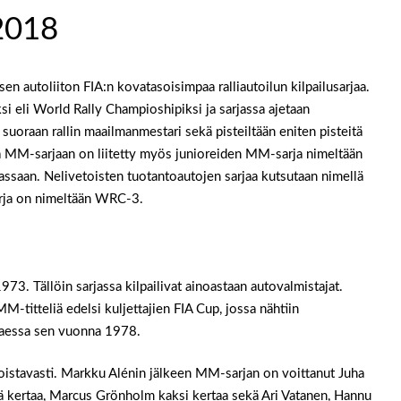
 2018
en autoliiton FIA:n kovatasoisimpaa ralliautoilun kilpailusarjaa.
 eli World Rally Champioshipiksi ja sarjassa ajetaan
n suoraan rallin maailmanmestari sekä pisteiltään eniten pisteitä
nä MM-sarjaan on liitetty myös junioreiden MM-sarja nimeltään
assaan. Nelivetoisten tuotantoautojen sarjaa kutsutaan nimellä
rja on nimeltään WRC-3.
3. Tällöin sarjassa kilpailivat ainoastaan autovalmistajat.
MM-titteliä edelsi kuljettajien FIA Cup, jossa nähtiin
taessa sen vuonna 1978.
istavasti. Markku Alénin jälkeen MM-sarjan on voittanut Juha
ä kertaa, Marcus Grönholm kaksi kertaa sekä Ari Vatanen, Hannu