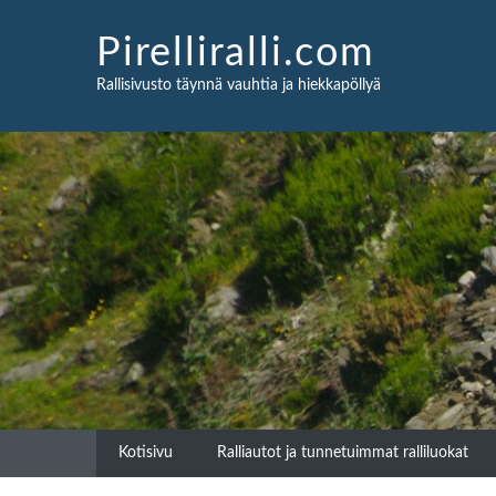
Skip
to
Pirelliralli.com
content
Rallisivusto täynnä vauhtia ja hiekkapöllyä
Kotisivu
Ralliautot ja tunnetuimmat ralliluokat