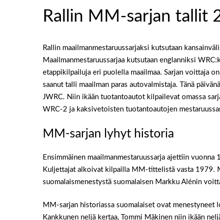
Rallin MM-sarjan tallit
Rallin maailmanmestaruussarjaksi kutsutaan kansainvälis
Maailmanmestaruussarjaa kutsutaan englanniksi WRC:ksi
etappikilpailuja eri puolella maailmaa. Sarjan voittaja o
saanut talli maailman paras autovalmistaja. Tänä päivä
JWRC. Niin ikään tuotantoautot kilpailevat omassa sarj
WRC-2 ja kaksivetoisten tuotantoautojen mestaruussa
MM-sarjan lyhyt historia
Ensimmäinen maailmanmestaruussarja ajettiin vuonna 197
Kuljettajat alkoivat kilpailla MM-tittelistä vasta 1979. 
suomalaismenestystä suomalaisen Markku Alénin voit
MM-sarjan historiassa suomalaiset ovat menestyneet lo
Kankkunen neljä kertaa, Tommi Mäkinen niin ikään nelj