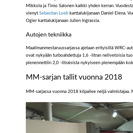
Mikkola ja Timo Salonen kaikki yhden kerran. Vuodest
vienyt
Sebastian Loeb
karttalukijanaan Daniel Elena. Vu
Ogier karttalukijanaan Julien Ingrassia.
Autojen tekniikka
Maailmanmestaruussarjassa ajetaan erityisillä WRC-autoi
ovat nykyään turboahdettuja 1,6 -litran nelivetoisia t
pienennettiin 2,0 -litraisista nykyiseen pienempään 
MM-sarjan tallit vuonna 2018
MM-sarjassa vuonna 2018 kilpailee neljä valmistajaa