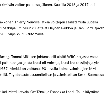
ittävän voiton paluunsa jälkeen. Kausilla 2016 ja 2017 talli
akkonen Thierry Neuville jatkaa voittojen saalistamista uudella
 osakilpailut. Muut kuljettajat Hayden Paddon ja Dani Sordi ajavat
i i20 Coupe WRC -automallia.
 Racing. Tommi Mäkisen johtama talli aloitti WRC-sarjassa vasta
 palkintosijaa, joista kaksi oli voittoja, kaksi kakkossijoja ja yksi
a 1957. Merkki on voittanut 90-luvulla kolme valmistajien MM-
titteliä. Toyotan autot suunnitellaan ja valmistellaan Keski-Suomessa
: Jari-Matti Latvala, Ott Tänak ja Esapekka Lappi. Tallin käyttämä