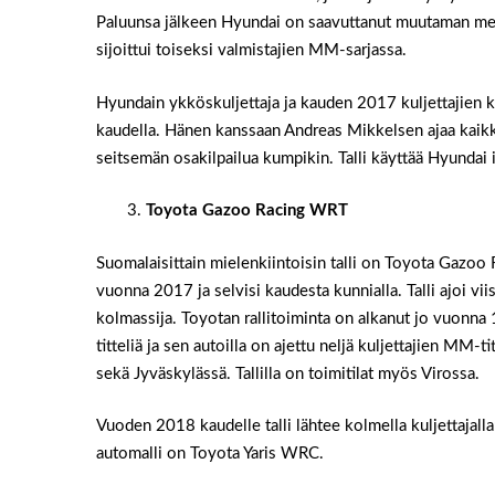
Paluunsa jälkeen Hyundai on saavuttanut muutaman merk
sijoittui toiseksi valmistajien MM-sarjassa.
Hyundain ykköskuljettaja ja kauden 2017 kuljettajien k
kaudella. Hänen kanssaan Andreas Mikkelsen ajaa kaikki
seitsemän osakilpailua kumpikin. Talli käyttää Hyunda
Toyota Gazoo Racing WRT
Suomalaisittain mielenkiintoisin talli on Toyota Gazoo
vuonna 2017 ja selvisi kaudesta kunnialla. Talli ajoi viisi
kolmassija. Toyotan rallitoiminta on alkanut jo vuonn
titteliä ja sen autoilla on ajettu neljä kuljettajien MM-
sekä Jyväskylässä. Tallilla on toimitilat myös Virossa.
Vuoden 2018 kaudelle talli lähtee kolmella kuljettajalla
automalli on Toyota Yaris WRC.