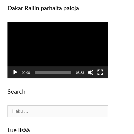
Dakar Rallin parhaita paloja
Videotoistin
00:00
05:33
Search
Haku:
Lue lisää