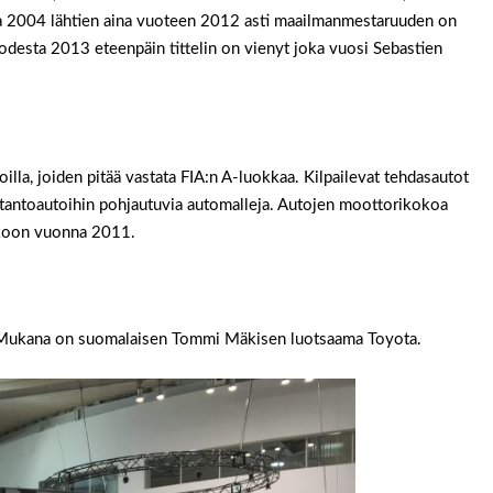
a 2004 lähtien aina vuoteen 2012 asti maailmanmestaruuden on
odesta 2013 eteenpäin tittelin on vienyt joka vuosi Sebastien
lla, joiden pitää vastata FIA:n A-luokkaa. Kilpailevat tehdasautot
uotantoautoihin pohjautuvia automalleja. Autojen moottorikokoa
kokoon vuonna 2011.
. Mukana on suomalaisen Tommi Mäkisen luotsaama Toyota.