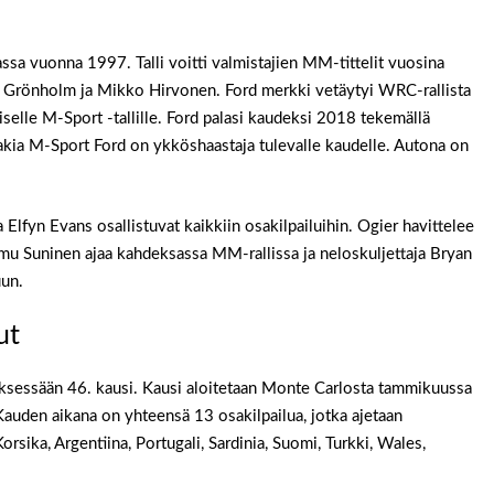
sa vuonna 1997. Talli voitti valmistajien MM-tittelit vuosina
us Grönholm ja Mikko Hirvonen. Ford merkki vetäytyi WRC-rallista
elle M-Sport -tallille. Ford palasi kaudeksi 2018 tekemällä
takia M-Sport Ford on ykköshaastaja tulevalle kaudelle. Autona on
 Elfyn Evans osallistuvat kaikkiin osakilpailuihin. Ogier havittelee
u Suninen ajaa kahdeksassa MM-rallissa ja neloskuljettaja Bryan
uun.
ut
sessään 46. kausi. Kausi aloitetaan Monte Carlosta tammikuussa
 Kauden aikana on yhteensä 13 osakilpailua, jotka ajetaan
sika, Argentiina, Portugali, Sardinia, Suomi, Turkki, Wales,