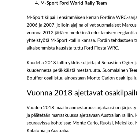
M-Sport Ford World Rally Team
M-Sport kilpaili ensimmäisen kerran Fordina WRC-sarjas
2006 ja 2007, jolloin ajajina olivat suomalaiset Marc
vuonna 2012 jättäen merkkinsä edustamisen englantilais
yhteistyötä M-Sport -tallin kanssa. Fordin tehdastuen 
aikaisemmista kausista tuttu Ford Fiesta WRC.
Kaudella 2018 tallin ykköskuljettajat Sebastien Ogier ja
kuudennetta peräkkäistä mestaruutta. Suomalainen Teem
Bouffier osallistuu ainoastaan Monte Carlon osakilpail
Vuonna 2018 ajettavat osakilpail
Vuoden 2018 maailmanmestaruussarjakausi on järjestyk
ja päätetään marraskuussa ajettavaan Australian ralliin.
seuraavissa kohteissa: Monte Carlo, Ruotsi, Meksiko. Kor
Katalonia ja Australia.