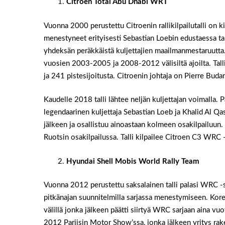
Citroen Total Abu Dhabi WRT
Vuonna 2000 perustettu Citroenin rallikilpailutalli on 
menestyneet erityisesti Sebastian Loebin edustaessa tall
yhdeksän peräkkäistä kuljettajien maailmanmestaruutta.
vuosien 2003-2005 ja 2008-2012 välisiltä ajoilta. Talli
ja 241 pistesijoitusta. Citroenin johtaja on Pierre Budar
Kaudelle 2018 talli lähtee neljän kuljettajan voimalla. 
legendaarinen kuljettaja Sebastian Loeb ja Khalid Al 
jälkeen ja osallistuu ainoastaan kolmeen osakilpailuun.
Ruotsin osakilpailussa. Talli kilpailee Citroen C3 WRC -
Hyundai Shell Mobis World Rally Team
Vuonna 2012 perustettu saksalainen talli palasi WRC -s
pitkänajan suunnitelmilla sarjassa menestymiseen. Kore
välillä jonka jälkeen päätti siirtyä WRC sarjaan aina 
2012 Pariisin Motor Show’ssa, jonka jälkeen yritys r