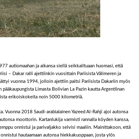
1977 autiomaahan ja aikansa siellä seikkailtuaan huomasi, että
riisi – Dakar ralli ajettiinkin vuosittain Pariisista Välimeren ja
ättyi vuonna 1994, jolloin ajettiin paitsi Pariisista Dakariin myös
run pääkaupungista Limasta Bolivian La Pazin kautta Argentiinan
ista erikoiskokeita noin 5000 kilometriä.
ta. Vuonna 2018 Saudi-arabialainen Yazeed Al-Rahji ajoi autonsa
tonsa moottorin. Kartanlukija varmisti rannalla köyden kanssa,
emppu onnistui ja parivaljakko selvisi maaliin. Mainittakoon, että
, onnistui hautaamaan autonsa hiekkakuoppaan, josta ylös