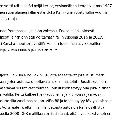
en voitti rallin peräti neljä kertaa, ensimmäisen kerran vuonna 1987
en suomalainen rallimestari Juha Kankkunen voitti rallin vuonna
lin autoja.
hane Peterhansel, joka on voittanut Dakar-rallin kolmesti
eugeotilla hän onnistui voittamaan rallin vuosina 2016 ja 2017.
esti Yamaha-moottoripyörällä. Hän on todellinen aavikkorallien
eja, kuten Dubain ja Tunisian rallit.
ljettajille kuin autoillekin. Kuljettajat saattavat joutua istumaan
an, joten autossa on oltava ainakin ilmastointi. Jousituksen on
asettavat suuret vaatimukset. Jousituksen täytyy olla jonkinlainen
välillä. Reitti kulkee hiekkadyyneillä ja kivikoissa ja myöskin
moottorilta vaaditaan paljon. Vääntöä ja tehoa täytyy löytyä, toisaalta
oisi ajatella, että ilman nelivetoista autoa on turha osallistua
uudella 3008 DKR mallillaan on todistanut, että myös kaksivetoinen