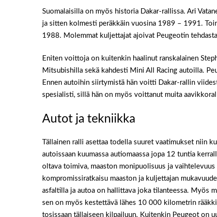
Suomalaisilla on myös historia Dakar-rallissa. Ari Vatan
ja sitten kolmesti peräkkäin vuosina 1989 – 1991. Toin
1988. Molemmat kuljettajat ajoivat Peugeotin tehdastal
Eniten voittoja on kuitenkin haalinut ranskalainen Step
Mitsubishilla sekä kahdesti Mini All Racing autoilla. P
Ennen autoihin siirtymistä hän voitti Dakar-rallin viid
spesialisti, sillä hän on myös voittanut muita aavikkorall
Autot ja tekniikka
Tällainen ralli asettaa todella suuret vaatimukset niin ku
autoissaan kuumassa autiomaassa jopa 12 tuntia kerralla
oltava toimiva, maaston monipuolisuus ja vaihtelevuus 
kompromissiratkaisu maaston ja kuljettajan mukavuuden 
asfaltilla ja autoa on hallittava joka tilanteessa. Myös 
sen on myös kestettävä lähes 10 000 kilometrin rääkki. V
tosissaan tällaiseen kilpailuun. Kuitenkin Peugeot on 