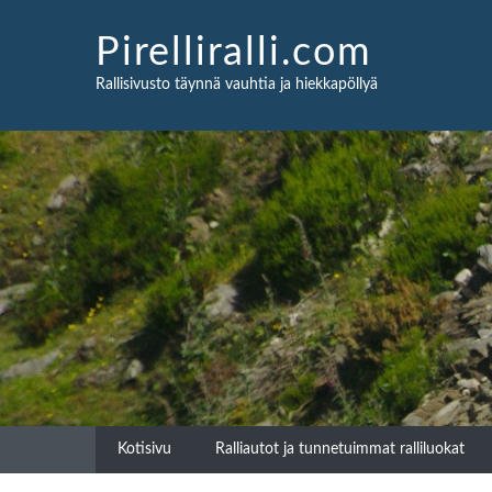
Skip
to
Pirelliralli.com
content
Rallisivusto täynnä vauhtia ja hiekkapöllyä
Kotisivu
Ralliautot ja tunnetuimmat ralliluokat