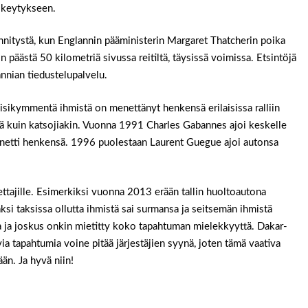
eskeytykseen.
jännitystä, kun Englannin pääministerin Margaret Thatcherin poika
n päästä 50 kilometriä sivussa reitiltä, täysissä voimissa. Etsintöjä
annian tiedustelupalvelu.
 viisikymmentä ihmistä on menettänyt henkensä erilaisissa ralliin
täjiä kuin katsojiakin. Vuonna 1991 Charles Gabannes ajoi keskelle
 menetti henkensä. 1996 puolestaan Laurent Guegue ajoi autonsa
jettajille. Esimerkiksi vuonna 2013 erään tallin huoltoautona
aksi taksissa ollutta ihmistä sai surmansa ja seitsemän ihmistä
ia ja joskus onkin mietitty koko tapahtuman mielekkyyttä. Dakar-
avia tapahtumia voine pitää järjestäjien syynä, joten tämä vaativa
ään. Ja hyvä niin!