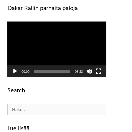
Dakar Rallin parhaita paloja
Videotoistin
00:00
05:33
Search
Haku:
Lue lisää