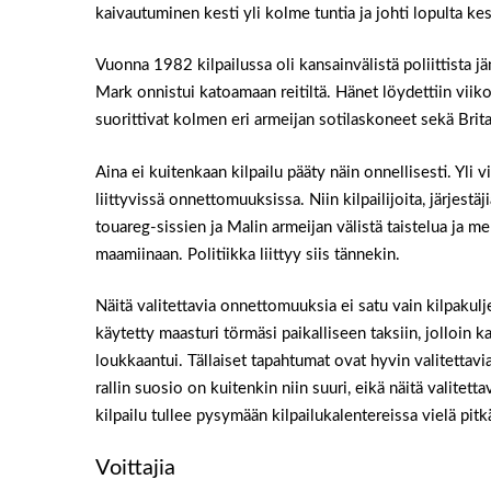
kaivautuminen kesti yli kolme tuntia ja johti lopulta k
Vuonna 1982 kilpailussa oli kansainvälistä poliittista 
Mark onnistui katoamaan reitiltä. Hänet löydettiin viiko
suorittivat kolmen eri armeijan sotilaskoneet sekä Brit
Aina ei kuitenkaan kilpailu pääty näin onnellisesti. Yli
liittyvissä onnettomuuksissa. Niin kilpailijoita, järjes
touareg-sissien ja Malin armeijan välistä taistelua ja
maamiinaan. Politiikka liittyy siis tännekin.
Näitä valitettavia onnettomuuksia ei satu vain kilpakul
käytetty maasturi törmäsi paikalliseen taksiin, jolloin k
loukkaantui. Tällaiset tapahtumat ovat hyvin valitettav
rallin suosio on kuitenkin niin suuri, eikä näitä valitett
kilpailu tullee pysymään kilpailukalentereissa vielä pitk
Voittajia