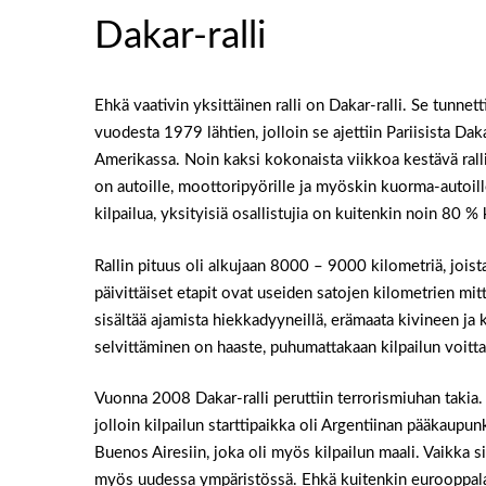
Dakar-ralli
Ehkä vaativin yksittäinen ralli on Dakar-ralli. Se tunnett
vuodesta 1979 lähtien, jolloin se ajettiin Pariisista Da
Amerikassa. Noin kaksi kokonaista viikkoa kestävä rall
on autoille, moottoripyörille ja myöskin kuorma-autoill
kilpailua, yksityisiä osallistujia on kuitenkin noin 80 % 
Rallin pituus oli alkujaan 8000 – 9000 kilometriä, jois
päivittäiset etapit ovat useiden satojen kilometrien mit
sisältää ajamista hiekkadyyneillä, erämaata kivineen ja 
selvittäminen on haaste, puhumattakaan kilpailun voitt
Vuonna 2008 Dakar-ralli peruttiin terrorismiuhan takia.
jolloin kilpailun starttipaikka oli Argentiinan pääkaupun
Buenos Airesiin, joka oli myös kilpailun maali. Vaikka si
myös uudessa ympäristössä. Ehkä kuitenkin eurooppal