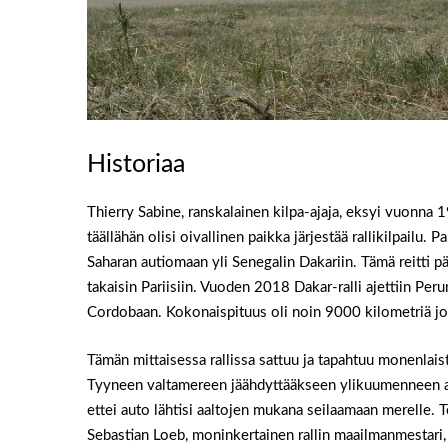
Historiaa
Thierry Sabine, ranskalainen kilpa-ajaja, eksyi vuonna 
täällähän olisi oivallinen paikka järjestää rallikilpailu. Pa
Saharan autiomaan yli Senegalin Dakariin. Tämä reitti pä
takaisin Pariisiin. Vuoden 2018 Dakar-ralli ajettiin Pe
Cordobaan. Kokonaispituus oli noin 9000 kilometriä jo
Tämän mittaisessa rallissa sattuu ja tapahtuu monenlais
Tyyneen valtamereen jäähdyttääkseen ylikuumenneen au
ettei auto lähtisi aaltojen mukana seilaamaan merelle. T
Sebastian Loeb, moninkertainen rallin maailmanmestari