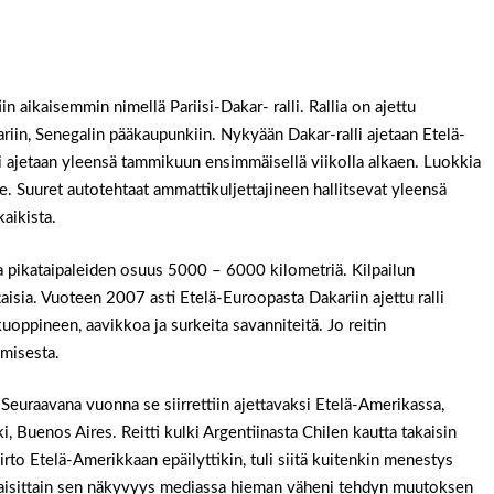
iin aikaisemmin nimellä Pariisi-Dakar- ralli. Rallia on ajettu
kariin, Senegalin pääkaupunkiin. Nykyään Dakar-ralli ajetaan Etelä-
i ajetaan yleensä tammikuun ensimmäisellä viikolla alkaen. Luokkia
e. Suuret autotehtaat ammattikuljettajineen hallitsevat yleensä
kaikista.
ta pikataipaleiden osuus 5000 – 6000 kilometriä. Kilpailun
taisia. Vuoteen 2007 asti Etelä-Euroopasta Dakariin ajettu ralli
kuoppineen, aavikkoa ja surkeita savanniteitä. Jo reitin
amisesta.
 Seuraavana vuonna se siirrettiin ajettavaksi Etelä-Amerikassa,
ki, Buenos Aires. Reitti kulki Argentiinasta Chilen kautta takaisin
irto Etelä-Amerikkaan epäilyttikin, tuli siitä kuitenkin menestys
aisittain sen näkyvyys mediassa hieman väheni tehdyn muutoksen